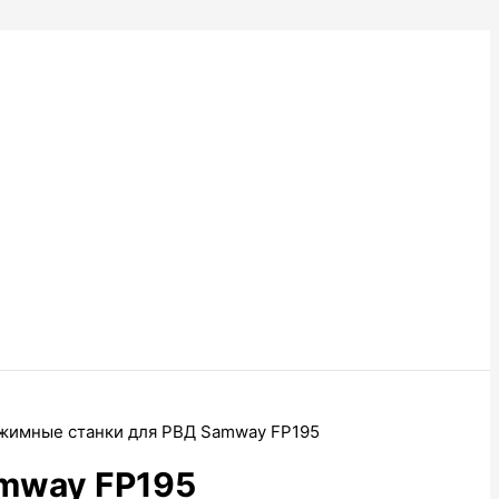
жимные станки для РВД Samway FP195
mway FP195