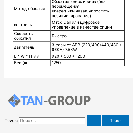
Обжатие вверх и вниз (без
перемещения
Метод обжатия
вперед или назад упростить
позиционирование)
Mirco Dail или цифровое
контроль
управление в качестве опции
Скорость
Быстро
обжатия
3 фазы от ABB (220/400/440/480 /
двигатель
660V) 7.5KW
L * W * H мм
920 * 580 * 1200
Вес (кг
1250
Поиск: