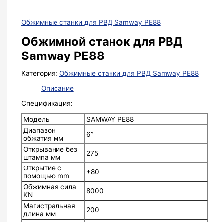
Обжимные станки для РВД Samway PE88
Обжимной станок для РВД
Samway PE88
Категория:
Обжимные станки для РВД Samway PE88
Описание
Спецификация:
Модель
SAMWAY PE88
Диапазон
6”
обжатия мм
Открывание без
275
штампа мм
Открытие с
+80
помощью mm
Обжимная сила
8000
KN
Магистральная
200
длина мм